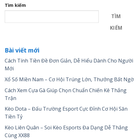
Tìm kiếm
TÌM
KIẾM
Bài viết mới
Cách Tính Tiền Đề Đơn Giản, Dễ Hiểu Dành Cho Người
Mới
Xổ Số Miền Nam – Cơ Hội Trúng Lớn, Thưởng Bất Ngờ
Cách Xem Cựa Gà Giúp Chọn Chuẩn Chiến Kê Thắng
Trận
Kèo Dota – Đấu Trường Esport Cực Đỉnh Cơ Hội Săn
Tiền Tỷ
Kèo Liên Quân – Soi Kèo Esports Đa Dạng Dễ Thắng
Cùng XX88