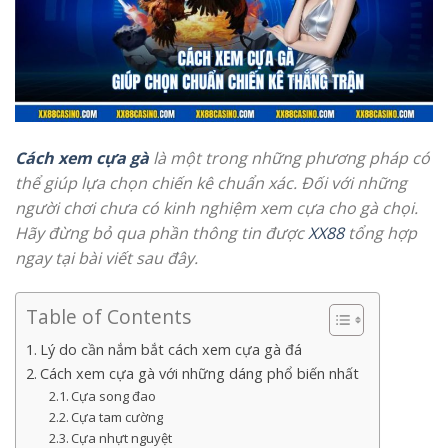
Cách xem cựa gà
là một trong những phương pháp có
thể giúp lựa chọn chiến kê chuẩn xác. Đối với những
người chơi chưa có kinh nghiệm xem cựa cho gà chọi.
Hãy đừng bỏ qua phần thông tin được
XX88
tổng hợp
ngay tại bài viết sau đây.
Table of Contents
Lý do cần nắm bắt cách xem cựa gà đá
Cách xem cựa gà với những dáng phổ biến nhất
Cựa song đao
Cựa tam cường
Cựa nhựt nguyệt