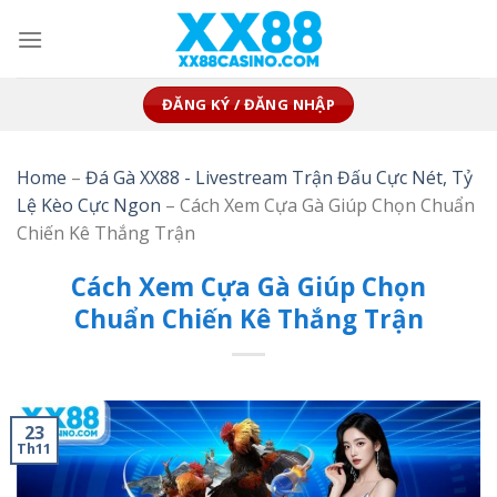
Skip
to
content
ĐĂNG KÝ / ĐĂNG NHẬP
Home
–
Đá Gà XX88 - Livestream Trận Đấu Cực Nét, Tỷ
Lệ Kèo Cực Ngon
–
Cách Xem Cựa Gà Giúp Chọn Chuẩn
Chiến Kê Thắng Trận
Cách Xem Cựa Gà Giúp Chọn
Chuẩn Chiến Kê Thắng Trận
23
Th11