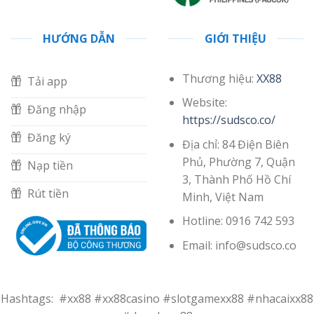
HƯỚNG DẪN
GIỚI THIỆU
Thương hiệu:
XX88
Tải app
Website:
Đăng nhập
https://sudsco.co/
Đăng ký
Địa chỉ: 84 Điện Biên
Phủ, Phường 7, Quận
Nạp tiền
3, Thành Phố Hồ Chí
Rút tiền
Minh, Việt Nam
Hotline: 0916 742 593
Email:
info@sudsco.co
Hashtags: #xx88 #xx88casino #slotgamexx88 #nhacaixx88