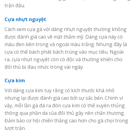
trận đấu.
Cựa nhựt nguyệt
Cách xem cựa gà với dáng nhựt nguyệt thường không
được đánh giá cao về mặt thẩm mỹ. Dáng cựa này có
màu đen bên trong và ngoài màu trắng. Nhưng đây là
cựa có thể bách phát bách trúng vào mục tiêu. Ngoài
ra, cựa nhựt nguyệt còn có độc và thường khiến cho
đối thủ bị đau nhức trong vài ngày.
Cựa kim
Với dáng cựa kim tuy rằng có kích thước khá nhỏ
nhưng lại được đánh giá cao bởi sự sắc bén. Chính vì
vậy, mỗi lần gà đá ra đòn cựa kim có thể xuyên thủng
thông qua phần da của đối thủ gây nên chấn thương.
Đảm bảo cơ hội chiến thắng cao hơn cho gà chọi trong
lượt trận.