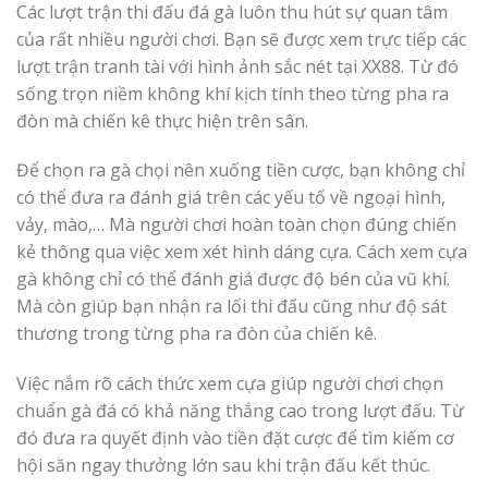
Các lượt trận thi đấu đá gà luôn thu hút sự quan tâm
của rất nhiều người chơi. Bạn sẽ được xem trực tiếp các
lượt trận tranh tài với hình ảnh sắc nét tại XX88. Từ đó
sống trọn niềm không khí kịch tính theo từng pha ra
đòn mà chiến kê thực hiện trên sân.
Để chọn ra gà chọi nên xuống tiền cược, bạn không chỉ
có thể đưa ra đánh giá trên các yếu tố về ngoại hình,
vảy, mào,… Mà người chơi hoàn toàn chọn đúng chiến
kẻ thông qua việc xem xét hình dáng cựa. Cách xem cựa
gà không chỉ có thể đánh giá được độ bén của vũ khí.
Mà còn giúp bạn nhận ra lối thi đấu cũng như độ sát
thương trong từng pha ra đòn của chiến kê.
Việc nắm rõ cách thức xem cựa giúp người chơi chọn
chuẩn gà đá có khả năng thắng cao trong lượt đấu. Từ
đó đưa ra quyết định vào tiền đặt cược để tìm kiếm cơ
hội săn ngay thưởng lớn sau khi trận đấu kết thúc.