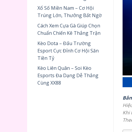
Xổ Số Miền Nam – Cơ Hội
Trúng Lớn, Thưởng Bất Ngờ
Cách Xem Cựa Gà Giúp Chọn
Chuẩn Chiến Kê Thắng Trận
Kèo Dota – Đấu Trường
Esport Cực Đỉnh Cơ Hội Săn
Tiền Tỷ
Kèo Liên Quân – Soi Kèo
Esports Đa Dạng Dễ Thắng
Cùng XX88
Bắn
Hiệu
Khi 
Theo