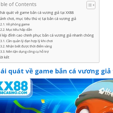
ble of Contents
hái quát về game bắn cá vương giả tại XX88
ảnh chơi, mục tiêu thú vị tại bắn cá vương giả
Về phòng game
Mục tiêu hấp dẫn
í kíp đỉnh cao chinh phục bắn cá vương giả nhanh chóng
Cần quản lý đạn hợp lý khi chơi
Nhận biết được thời điểm vàng
Nên tận dụng công cụ hỗ trợ
ời kết
ái quát về game bắn cá vương giả 