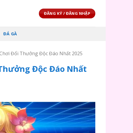
ĐĂNG KÝ / ĐĂNG NHẬP
ĐÁ GÀ
 Chơi Đổi Thưởng Độc Đáo Nhất 2025
i Thưởng Độc Đáo Nhất