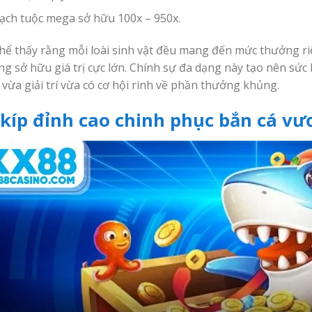
ạch tuộc mega sở hữu 100x – 950x.
hể thấy rằng mỗi loài sinh vật đều mang đến mức thưởng ri
g sở hữu giá trị cực lớn. Chính sự đa dạng này tạo nên sức
 vừa giải trí vừa có cơ hội rinh về phần thưởng khủng.
 kíp đỉnh cao chinh phục bắn cá v