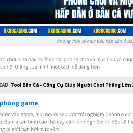
Phòng chơi và mục tiêu hấp dẫn ở bắ
trò chơi hiện nay thiết kế các phòng chơi và mục tiêu vô cùn
cơ hội thắng của mình một cách dễ dàng hơn:
EAD
Tool Bắn Cá - Công Cụ Giúp Người Chơi Thắng Lớn 
 phòng game
bước vào game, mọi người sẽ được trải nghiệm 3 sảnh cược
. Bạn là tân binh cao thủ dày dặn kinh nghiệm thì đều sẽ tì
g bị giới hạn bởi mức vốn: