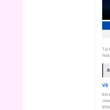
Tại 
hoá 
R
Về
Khi 
nhau
khôn