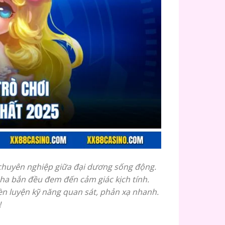
chuyên nghiệp giữa đại dương sống động.
ha bắn đều đem đến cảm giác kịch tính.
èn luyện kỹ năng quan sát, phản xạ nhanh.
!