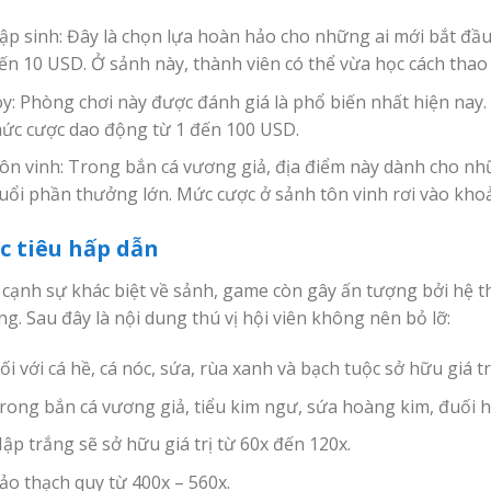
ập sinh: Đây là chọn lựa hoàn hảo cho những ai mới bắt đầu
ến 10 USD. Ở sảnh này, thành viên có thể vừa học cách thao
oy: Phòng chơi này được đánh giá là phổ biến nhất hiện nay
ức cược dao động từ 1 đến 100 USD.
ôn vinh: Trong bắn cá vương giả, địa điểm này dành cho nh
uổi phần thưởng lớn. Mức cược ở sảnh tôn vinh rơi vào kho
c tiêu hấp dẫn
cạnh sự khác biệt về sảnh, game còn gây ấn tượng bởi hệ t
g. Sau đây là nội dung thú vị hội viên không nên bỏ lỡ:
ối với cá hề, cá nóc, sứa, rùa xanh và bạch tuộc sở hữu giá tr
rong bắn cá vương giả, tiểu kim ngư, sứa hoàng kim, đuối 
ập trắng sẽ sở hữu giá trị từ 60x đến 120x.
ảo thạch quy từ 400x – 560x.