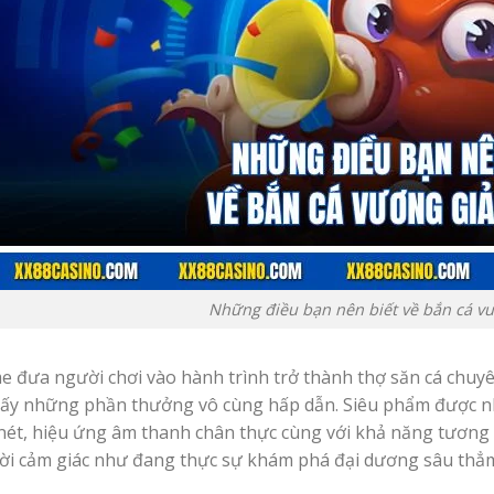
Những điều bạn nên biết về bắn cá vư
 đưa người chơi vào hành trình trở thành thợ săn cá chuyê
lấy những phần thưởng vô cùng hấp dẫn. Siêu phẩm được nh
nét, hiệu ứng âm thanh chân thực cùng với khả năng tương
ời cảm giác như đang thực sự khám phá đại dương sâu thẳ