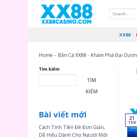
Skip
to
content
XX88
Home
–
Bắn Cá XX88 - Khám Phá Đại Dươn
Tìm kiếm
TÌM
KIẾM
Bài viết mới
21
Th9
Cách Tính Tiền Đề Đơn Giản,
Dễ Hiểu Dành Cho Người Mới