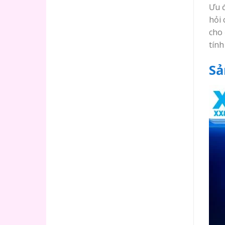
Ưu đ
hỏi 
cho 
tính
Sả