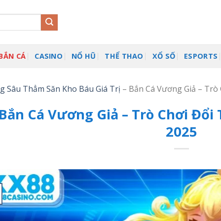
BẮN CÁ
CASINO
NỔ HŨ
THỂ THAO
XỔ SỐ
ESPORTS
g Sâu Thẳm Săn Kho Báu Giá Trị
–
Bắn Cá Vương Giả – Trò
Bắn Cá Vương Giả – Trò Chơi Đổ
2025