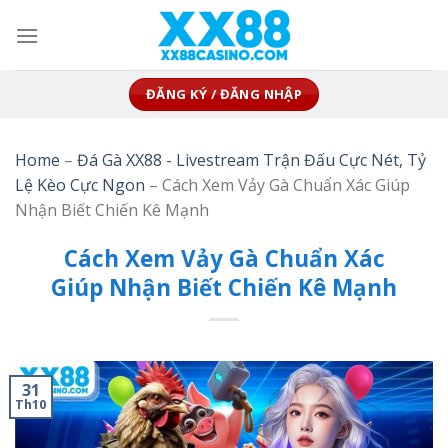
Skip
to
content
ĐĂNG KÝ / ĐĂNG NHẬP
Home
–
Đá Gà XX88 - Livestream Trận Đấu Cực Nét, Tỷ
Lệ Kèo Cực Ngon
–
Cách Xem Vảy Gà Chuẩn Xác Giúp
Nhận Biết Chiến Kê Mạnh
Cách Xem Vảy Gà Chuẩn Xác
Giúp Nhận Biết Chiến Kê Mạnh
31
Th10