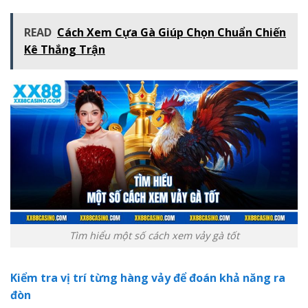
READ
Cách Xem Cựa Gà Giúp Chọn Chuẩn Chiến
Kê Thắng Trận
Tìm hiểu một số cách xem vảy gà tốt
Kiểm tra vị trí từng hàng vảy để đoán khả năng ra
đòn