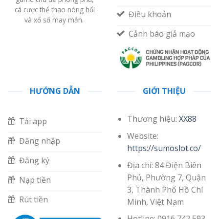
cá cược thể thao nóng hổi
Điều khoản
và xổ số may mắn.
Cảnh báo giả mạo
HƯỚNG DẪN
GIỚI THIỆU
Thương hiệu:
XX88
Tải app
Website:
Đăng nhập
https://sumoslot.co/
Đăng ký
Địa chỉ: 84 Điện Biên
Phủ, Phường 7, Quận
Nạp tiền
3, Thành Phố Hồ Chí
Rút tiền
Minh, Việt Nam
Hotline: 0916 742 593