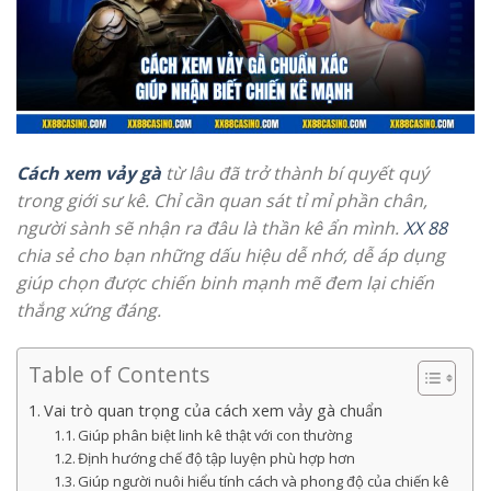
Cách xem vảy gà
từ lâu đã trở thành bí quyết quý
trong giới sư kê. Chỉ cần quan sát tỉ mỉ phần chân,
người sành sẽ nhận ra đâu là thần kê ẩn mình.
XX 88
chia sẻ cho bạn những dấu hiệu dễ nhớ, dễ áp dụng
giúp chọn được chiến binh mạnh mẽ đem lại chiến
thắng xứng đáng.
Table of Contents
Vai trò quan trọng của cách xem vảy gà chuẩn
Giúp phân biệt linh kê thật với con thường
Định hướng chế độ tập luyện phù hợp hơn
Giúp người nuôi hiểu tính cách và phong độ của chiến kê