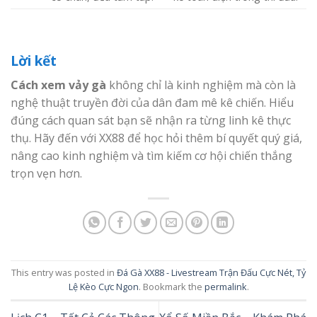
Lời kết
Cách xem vảy gà
không chỉ là kinh nghiệm mà còn là
nghệ thuật truyền đời của dân đam mê kê chiến. Hiểu
đúng cách quan sát bạn sẽ nhận ra từng linh kê thực
thụ. Hãy đến với XX88 để học hỏi thêm bí quyết quý giá,
nâng cao kinh nghiệm và tìm kiếm cơ hội chiến thắng
trọn vẹn hơn.
This entry was posted in
Đá Gà XX88 - Livestream Trận Đấu Cực Nét, Tỷ
Lệ Kèo Cực Ngon
. Bookmark the
permalink
.