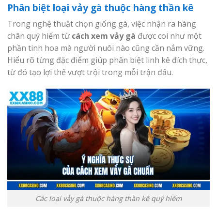
Phân biệt loại vảy gà thuộc hàng thần kê
Trong nghệ thuật chọn giống gà, việc nhận ra hàng
chân quý hiếm từ
cách xem vảy gà
được coi như một
phần tinh hoa mà người nuôi nào cũng cần nắm vững.
Hiểu rõ từng đặc điểm giúp phân biệt linh kê đích thực,
từ đó tạo lợi thế vượt trội trong mỗi trận đấu.
Các loại vảy gà thuộc hàng thần kê quý hiếm