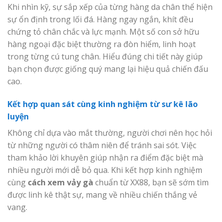
Khi nhìn kỹ, sự sắp xếp của từng hàng da chân thể hiện
sự ổn định trong lối đá. Hàng ngay ngắn, khít đều
chứng tỏ chân chắc và lực mạnh. Một số con sở hữu
hàng ngoại đặc biệt thường ra đòn hiểm, linh hoạt
trong từng cú tung chân. Hiểu đúng chi tiết này giúp
bạn chọn được giống quý mang lại hiệu quả chiến đấu
cao.
Kết hợp quan sát cùng kinh nghiệm từ sư kê lão
luyện
Không chỉ dựa vào mắt thường, người chơi nên học hỏi
từ những người có thâm niên để tránh sai sót. Việc
tham khảo lời khuyên giúp nhận ra điểm đặc biệt mà
nhiều người mới dễ bỏ qua. Khi kết hợp kinh nghiệm
cùng
cách xem vảy gà
chuẩn từ XX88, bạn sẽ sớm tìm
được linh kê thật sự, mang về nhiều chiến thắng vẻ
vang.