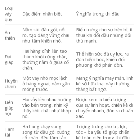
Loại
vảy
Đặc điểm nhận biết
Ý nghĩa trong thi đấu
quý
Nằm sát đầu gối, nổi
Biểu trưng cho sự bền bỉ, ít
Án
rõ, tạo dáng vững chãi
thua khi đối đầu những đối
thiên
như tấm khiên nhỏ.
thủ mạnh.
Hai hàng dính liền tạo
Thể hiện sức đá uy lực, ra
Đại
thành khối cứng chắc,
đòn hiểm hóc, khiến đối
giáp
thường nằm ở giữa cổ
phương khó phản đòn.
chân.
Một vảy nhỏ mọc lệch
Mang ý nghĩa may mắn, linh
Huyền
ở hàng ngoại, nằm gần
kê sở hữu loại này thường
châm
móng trước.
thắng bất ngờ.
Hai vảy liền nhau hướng
Được xem là biểu tượng
Liên
vào bên trong, nhìn kỹ
của sự linh hoạt, chiến kê di
giáp
thấy khít chặt như khớp
chuyển nhanh, đòn ra chuẩn
nội
nối.
xác.
Ba hàng chạy song
Tượng trưng cho trí, lực,
Tam
song từ đầu gối xuống
tốc – ba yếu tố giúp chiến
tài
cổ chân, đều tăm tắp.
kê toàn diện trong thi đấu.