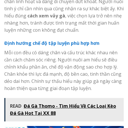
chân linh hoạt và dáng di chuyển dứt khoát. Người nuôi
tinh ý chỉ cần nhìn qua cũng nhận ra sự khác biệt ấy. Khi
hiểu đúng
cách xem vảy gà
, việc chọn lựa trở nên nhẹ
nhàng hơn, tránh được tình trạng mất thời gian huấn
luyện những con không đạt chuẩn.
Định hướng chế độ tập luyện phù hợp hơn
Mỗi con đều có dáng chân và cấu trúc khác nhau nên
cần cách chăm sóc riêng. Người nuôi am hiểu sẽ điều
chỉnh khẩu phần ăn, chế độ vận động sao cho hợp lý.
Chân khỏe thì lực đá mạnh, độ bền cao, tinh thần cũng
dẻo dai hơn. Chính sự thấu hiểu này giúp gà ngày càng
hoàn thiện qua từng giai đoạn tập luyện.
READ
Đá Gà Thomo - Tìm Hiểu Về Các Loại Kèo
Đá Gà Hot Tại XX 88