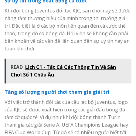
Sự uy tín trong hoạt động cá cược
Khi đội bóng Juventus đối tác KJC, sân chơi này sẽ được
nâng tầm thương hiệu của mình trong thị trường giải
trí. Đặc biệt là ở các bộ môn liên quan đến cá cược thể
thao, trong đó có bóng đá. Hội viên sẽ không cần phải
băn khoăn về các vấn đề liên quan đến sự uy tín hay an
toàn khi chơi.
READ
Lịch C1 - Tất Cả Các Thông Tin Về Sân
Chơi Số 1 Châu Âu
Tăng số lượng người chơi tham gia giải trí
Với việc trở thành đối tác của câu lạc bộ Juventus, logo
của KJC sẽ được xuất hiện trong các giải đấu bóng đá
tầm cỡ quốc tế. Ví dụ như khi đội bóng thành Turin
tham gia các giải Serie A, UEFA Champions League hay
FIFA Club World Cup. Từ đó sẽ có nhiều người biết tới