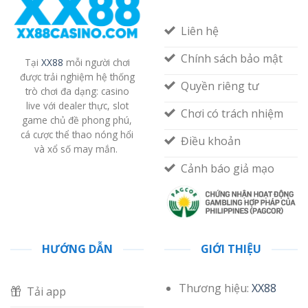
Liên hệ
Chính sách bảo mật
Tại
XX88
mỗi người chơi
được trải nghiệm hệ thống
Quyền riêng tư
trò chơi đa dạng: casino
live với dealer thực, slot
Chơi có trách nhiệm
game chủ đề phong phú,
cá cược thể thao nóng hổi
Điều khoản
và xổ số may mắn.
Cảnh báo giả mạo
HƯỚNG DẪN
GIỚI THIỆU
Thương hiệu:
XX88
Tải app