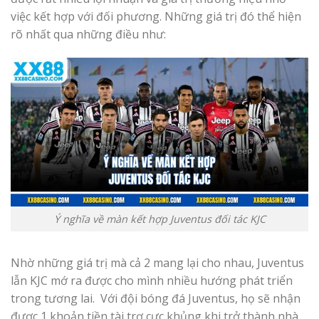
việc kết hợp với đối phương. Những giá trị đó thể hiện
rõ nhất qua những điều như:
Ý nghĩa về màn kết hợp Juventus đối tác KJC
Nhờ những giá trị mà cả 2 mang lại cho nhau, Juventus
lẫn KJC mớ ra được cho mình nhiều hướng phát triển
trong tương lai. Với đội bóng đá Juventus, họ sẽ nhận
được 1 khoản tiền tài trợ cực khủng khi trở thành nhà