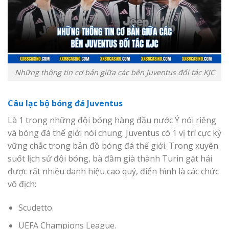
Những thông tin cơ bản giữa các bên Juventus đối tác KJC
Câu lạc bộ bóng đá Juventus
Là 1 trong những đội bóng hàng đầu nước Ý nói riêng
và bóng đá thế giới nói chung. Juventus có 1 vị trí cực kỳ
vững chắc trong bản đồ bóng đá thế giới. Trong xuyên
suốt lịch sử đội bóng, bà đầm già thành Turin gặt hái
được rất nhiều danh hiệu cao quý, điển hình là các chức
vô địch:
Scudetto.
UEFA Champions League.