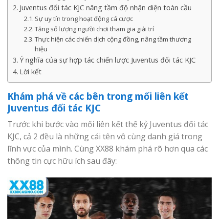
Juventus đối tác KJC nâng tầm độ nhận diện toàn cầu
Sự uy tín trong hoạt động cá cược
Tăng số lượng người chơi tham gia giải trí
Thực hiện các chiến dịch cộng đồng, nâng tầm thương
hiệu
Ý nghĩa của sự hợp tác chiến lược Juventus đối tác KJC
Lời kết
Khám phá về các bên trong mối liên kết
Juventus đối tác KJC
Trước khi bước vào mối liên kết thế kỷ Juventus đối tác
KJC, cả 2 đều là những cái tên vô cùng danh giá trong
lĩnh vực của mình. Cùng XX88 khám phá rõ hơn qua các
thông tin cực hữu ích sau đây: