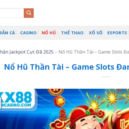
BẮN CÁ
CASINO
NỔ HŨ
THỂ THAO
XỔ SỐ
ESPORTS
hận Jackpot Cực Đã 2025
–
Nổ Hũ Thần Tài – Game Slots Đa
Nổ Hũ Thần Tài – Game Slots Đa