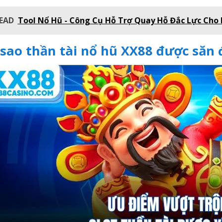
EAD
Tool Nổ Hũ - Công Cụ Hỗ Trợ Quay Hỗ Đắc Lực Cho
 sao thần tài nổ hũ XX88 được săn