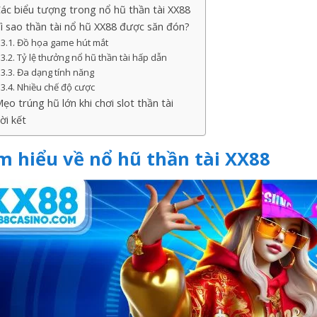
ác biểu tượng trong nổ hũ thần tài XX88
ì sao thần tài nổ hũ XX88 được săn đón?
Đồ họa game hút mắt
Tỷ lệ thưởng nổ hũ thần tài hấp dẫn
Đa dạng tính năng
Nhiều chế độ cược
ẹo trúng hũ lớn khi chơi slot thần tài
ời kết
m hiểu về nổ hũ thần tài XX88