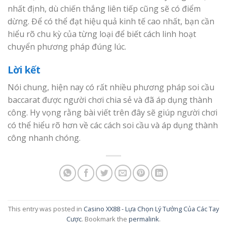
nhất định, dù chiến thắng liên tiếp cũng sẽ có điểm
dừng. Để có thể đạt hiệu quả kinh tế cao nhất, bạn cần
hiểu rõ chu kỳ của từng loại để biết cách linh hoạt
chuyển phương pháp đúng lúc.
Lời kết
Nói chung, hiện nay có rất nhiều phương pháp soi cầu
baccarat được người chơi chia sẻ và đã áp dụng thành
công. Hy vọng rằng bài viết trên đây sẽ giúp người chơi
có thể hiểu rõ hơn về các cách soi cầu và áp dụng thành
công nhanh chóng.
This entry was posted in
Casino XX88 - Lựa Chọn Lý Tưởng Của Các Tay
Cược
. Bookmark the
permalink
.