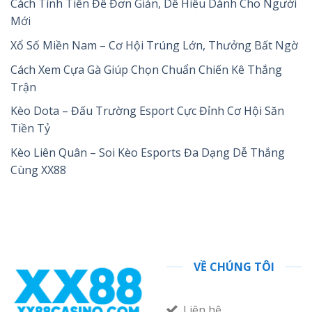
Cách Tính Tiền Đề Đơn Giản, Dễ Hiểu Dành Cho Người
Mới
Xổ Số Miền Nam – Cơ Hội Trúng Lớn, Thưởng Bất Ngờ
Cách Xem Cựa Gà Giúp Chọn Chuẩn Chiến Kê Thắng
Trận
Kèo Dota – Đấu Trường Esport Cực Đỉnh Cơ Hội Săn
Tiền Tỷ
Kèo Liên Quân – Soi Kèo Esports Đa Dạng Dễ Thắng
Cùng XX88
VỀ CHÚNG TÔI
Liên hệ