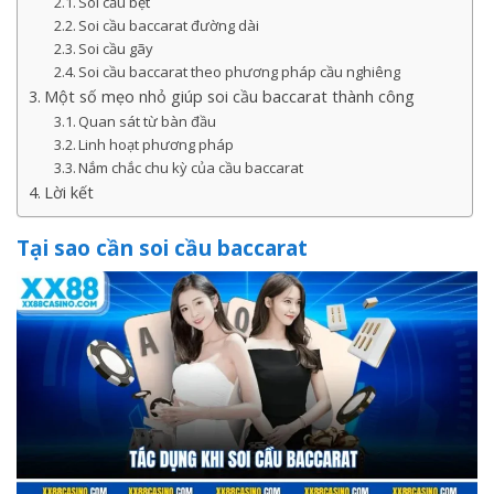
Soi cầu bệt
Soi cầu baccarat đường dài
Soi cầu gãy
Soi cầu baccarat theo phương pháp cầu nghiêng
Một số mẹo nhỏ giúp soi cầu baccarat thành công
Quan sát từ bàn đầu
Linh hoạt phương pháp
Nắm chắc chu kỳ của cầu baccarat
Lời kết
Tại sao cần soi cầu baccarat