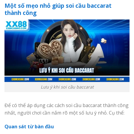
Một số mẹo nhỏ giúp soi cầu baccarat
thành công
Lưu ý khi soi cầu baccarat
Để có thể áp dụng các cách soi cầu baccarat thành công
nhất, người chơi cần nắm rõ một số lưu ý nhỏ. Cụ thể:
Quan sát từ bàn đầu